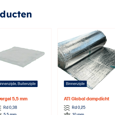
oducten
innenzijde, Buitenzijde
Binnenzijde
ergel 5,5 mm
ATI Global dampdicht
Rd 0,38
Rd 0,25
5,5 mm
10 mm