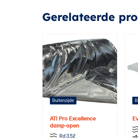
Gerelateerde pr
Buitenzijde
B
ATI Pro Excellence
Ev
damp-open
Rd 3,52