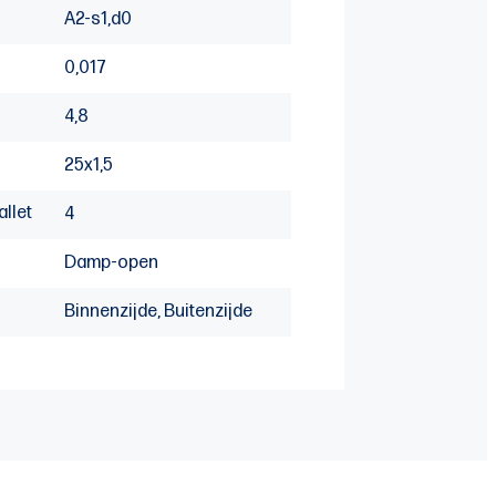
A2-s1,d0
0,017
4,8
25x1,5
allet
4
Damp-open
Binnenzijde, Buitenzijde