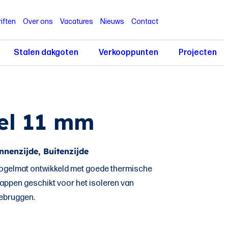
iften
Over ons
Vacatures
Nieuws
Contact
Stalen dakgoten
Verkooppunten
Projecten
el 11 mm
nnenzijde, Buitenzijde
rogelmat ontwikkeld met goede thermische
appen geschikt voor het isoleren van
debruggen.