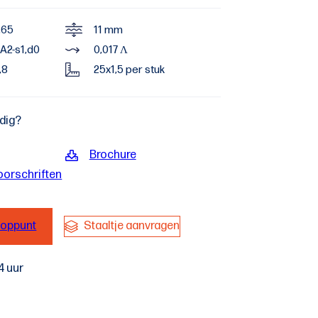
,65
11 mm
A2-s1,d0
0,017 Λ
,8
25x1,5 per stuk
odig?
Brochure
oorschriften
ooppunt
Staaltje aanvragen
4 uur