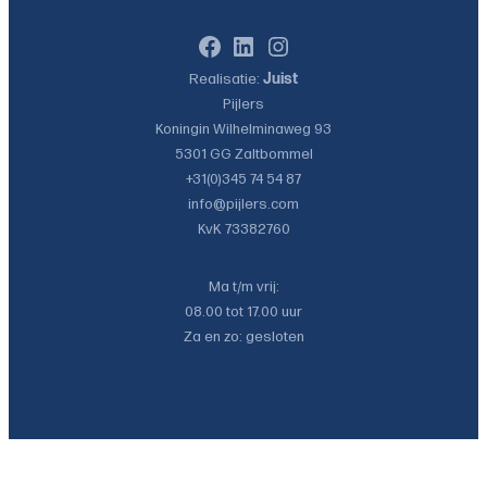
Facebook
LinkedIn
Instagram
Realisatie:
Juist
Pijlers
Koningin Wilhelminaweg 93
5301 GG
Zaltbommel
+31(0)345 74 54 87
info@pijlers.com
KvK 73382760
Ma t/m vrij:
08.00 tot 17.00 uur
Za en zo: gesloten