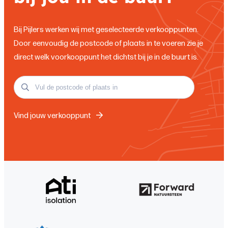
Bij Pijlers werken wij met geselecteerde verkooppunten.
Door eenvoudig de postcode of plaats in te voeren zie je
direct welk voorkooppunt het dichtst bij je in de buurt is.
Vind jouw verkooppunt