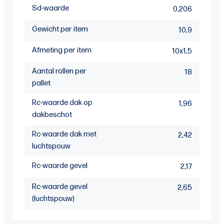
Sd-waarde
0,206
Gewicht per item
10,9
Afmeting per item
10x1,5
Aantal rollen per
18
pallet
Rc-waarde dak op
1,96
dakbeschot
Rc-waarde dak met
2,42
luchtspouw
Rc-waarde gevel
2,17
Rc-waarde gevel
2,65
(luchtspouw)