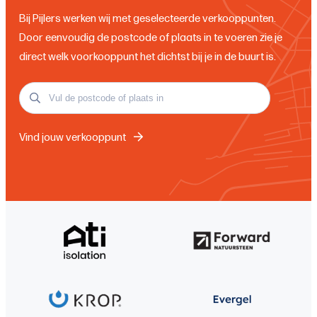
Bij Pijlers werken wij met geselecteerde verkooppunten.
Door eenvoudig de postcode of plaats in te voeren zie je
direct welk voorkooppunt het dichtst bij je in de buurt is.
Vind jouw verkooppunt