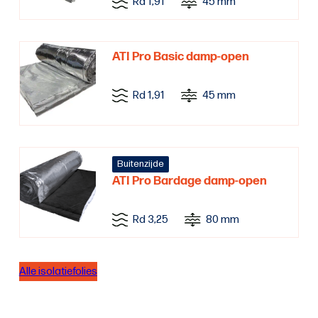
Rd 1,91
45 mm
ATI Pro Basic damp-open
Rd 1,91
45 mm
Buitenzijde
ATI Pro Bardage damp-open
Rd 3,25
80 mm
Alle isolatiefolies