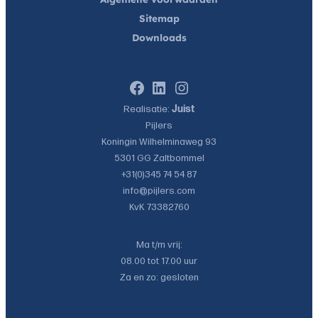
Sitemap
Downloads
Facebook
LinkedIn
Instagram
Realisatie:
Juist
Pijlers
Koningin Wilhelminaweg 93
5301 GG
Zaltbommel
+31(0)345 74 54 87
info@pijlers.com
KvK 73382760
Ma t/m vrij:
08.00 tot 17.00 uur
Za en zo: gesloten