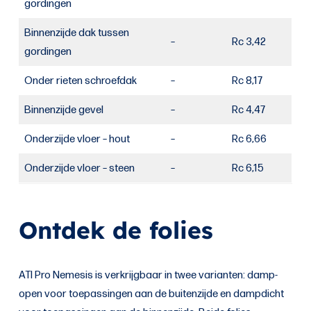
gordingen
Binnenzijde dak tussen
–
Rc 3,42
gordingen
Onder rieten schroefdak
–
Rc 8,17
Binnenzijde gevel
–
Rc 4,47
Onderzijde vloer – hout
–
Rc 6,66
Onderzijde vloer – steen
–
Rc 6,15
Ontdek de folies
ATI Pro Nemesis is verkrijgbaar in twee varianten: damp-
open voor toepassingen aan de buitenzijde en dampdicht