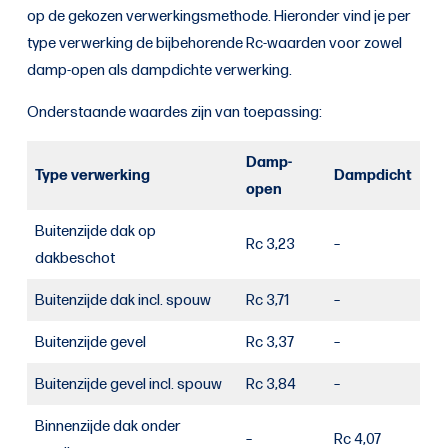
op de gekozen verwerkingsmethode. Hieronder vind je per
type verwerking de bijbehorende Rc-waarden voor zowel
damp-open als dampdichte verwerking.
Onderstaande waardes zijn van toepassing:
Damp-
Type verwerking
Dampdicht
open
Buitenzijde dak op
Rc 3,23
–
dakbeschot
Buitenzijde dak incl. spouw
Rc 3,71
–
Buitenzijde gevel
Rc 3,37
–
Buitenzijde gevel incl. spouw
Rc 3,84
–
Binnenzijde dak onder
–
Rc 4,07