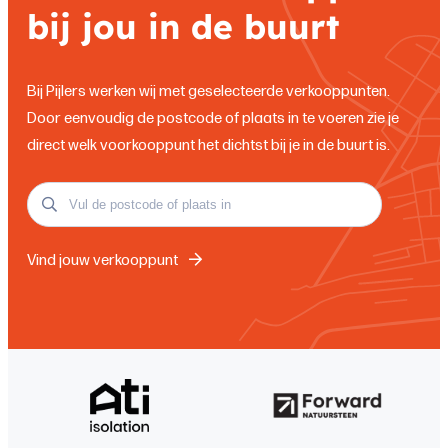
bij jou in de buurt
Bij Pijlers werken wij met geselecteerde verkooppunten.
Door eenvoudig de postcode of plaats in te voeren zie je
direct welk voorkooppunt het dichtst bij je in de buurt is.
Vind jouw verkooppunt