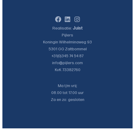
Facebook
LinkedIn
Instagram
Realisatie:
Juist
Pijlers
Koningin Wilhelminaweg 93
5301 GG
Zaltbommel
+31(0)345 74 54 87
info@pijlers.com
KvK 73382760
Ma t/m vrij:
08.00 tot 17.00 uur
Za en zo: gesloten