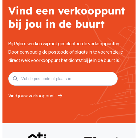
Vind een verkooppunt
bij jou in de buurt
Bij Pijlers werken wij met geselecteerde verkooppunten.
Door eenvoudig de postcode of plaats in te voeren zie je
direct welk voorkooppunt het dichtst bij je in de buurt is.
Vind jouw verkooppunt